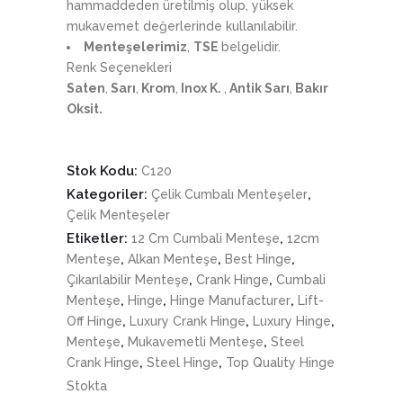
hammaddeden üretilmiş olup, yüksek
mukavemet değerlerinde kullanılabilir.
Menteşelerimiz
,
TSE
belgelidir.
Renk Seçenekleri
Saten
,
Sarı
,
Krom
,
Inox K.
,
Antik Sarı
,
Bakır
Oksit.
Stok Kodu:
C120
Kategoriler:
,
Çelik Cumbalı Menteşeler
Çelik Menteşeler
Etiketler:
,
12 Cm Cumbali Menteşe
12cm
,
,
,
Menteşe
Alkan Menteşe
Best Hinge
,
,
Çıkarılabilir Menteşe
Crank Hinge
Cumbali
,
,
,
Menteşe
Hinge
Hinge Manufacturer
Lift-
,
,
,
Off Hinge
Luxury Crank Hinge
Luxury Hinge
,
,
Menteşe
Mukavemetli Menteşe
Steel
,
,
Crank Hinge
Steel Hinge
Top Quality Hinge
Stokta