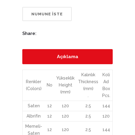
NUMUNE İSTE
Share:
Açıklama
Kalınlık
Koli
Yükseklik
Renkler
Thickness
Ad
No
Height
(Colors)
(mm)
Box
(mm)
.
Pcs.
Saten
12
120
2.5
144
Albrifin
12
120
2.5
120
Memeli-
12
120
2.5
144
Saten