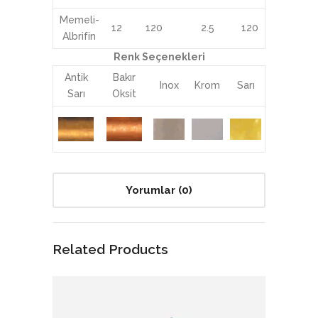
Memeli-
12
120
2.5
120
Albrifin
Renk Seçenekleri
Antik
Bakır
Inox
Krom
Sarı
Sarı
Oksit
Yorumlar (0)
Related Products