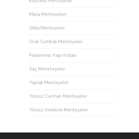
Kuyruklu Menteşeler
Masa Menteşeleri
Okka Menteşeler
Oval Cumbalı Menteşeler
Paslanmaz Kapı Kolları
Saç Meneteşeler
Yaprak Menteşeler
Yönsüz Cerman Menteşeler
Yönsüz Kelebek Menteşeler