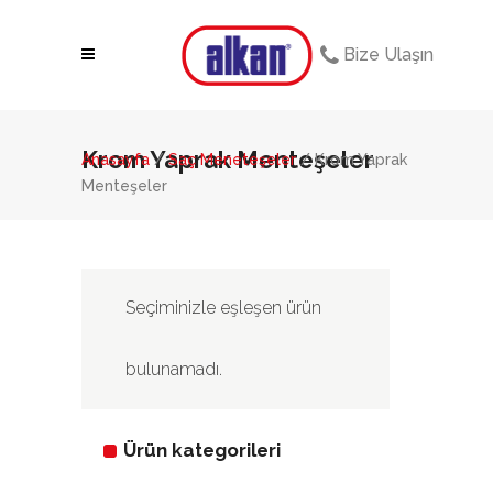
Bize Ulaşın
Krom Yaprak Menteşeler
Anasayfa
/
Saç Meneteşeler
/ Krom Yaprak
Menteşeler
Seçiminizle eşleşen ürün
bulunamadı.
Ürün kategorileri