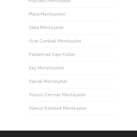
Kuyruklu Menteşeler
Masa Menteşeleri
Okka Menteşeler
Oval Cumbalı Menteşeler
Paslanmaz Kapı Kolları
Saç Meneteşeler
Yaprak Menteşeler
Yönsüz Cerman Menteşeler
Yönsüz Kelebek Menteşeler