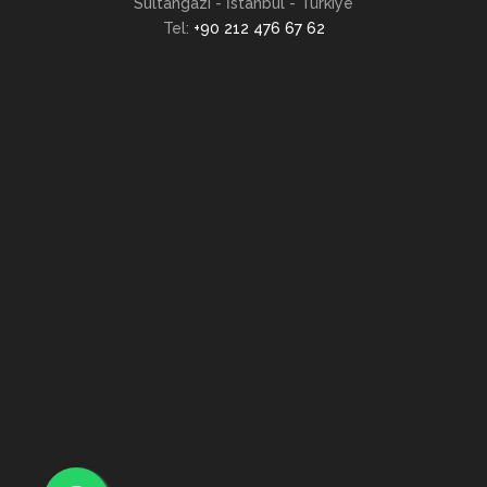
Sultangazi - İstanbul - Türkiye
Tel:
+90 212 476 67 62