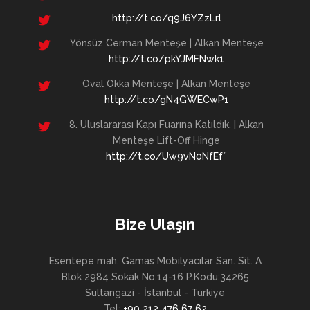
http://t.co/q9J6YZzLrl
Yönsüz Cerman Menteşe | Alkan Menteşe
http://t.co/pkYJMFNwk1
Oval Okka Menteşe | Alkan Menteşe
http://t.co/gN4GWECwP1
8. Uluslararası Kapı Fuarına Katıldık. | Alkan
Menteşe Lift-Off Hinge
http://t.co/Uw9vN0NfEf
”
Bize Ulaşın
Esentepe mah. Gamas Mobilyacılar San. Sit. A
Blok 2984 Sokak No:14-16 P.Kodu:34265
Sultangazi - İstanbul - Türkiye
Tel:
+90 212 476 67 62